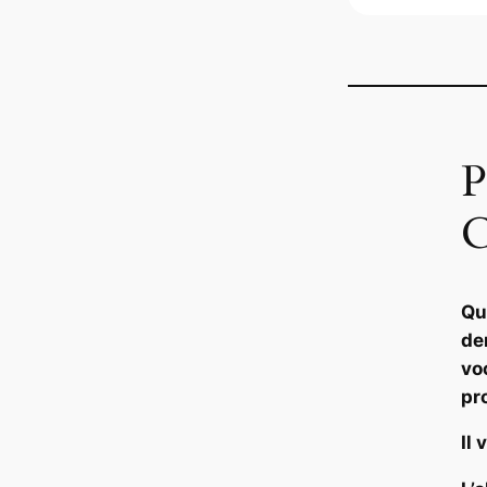
P
C
Qu
de
vo
pr
Il