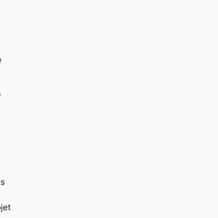
e
s
ts
jet