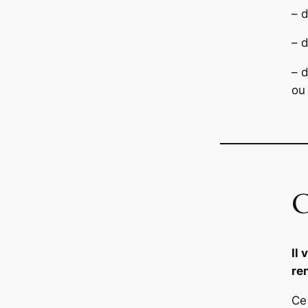
– 
– d
– 
ou 
C
Il
re
Ce