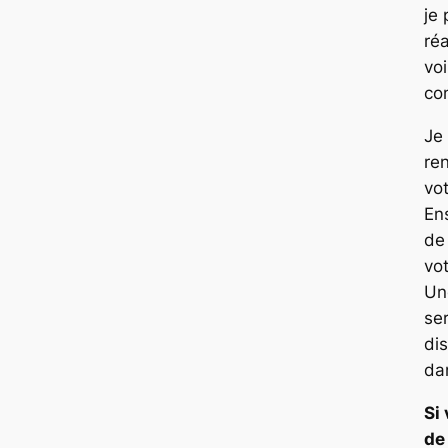
je
ré
voi
co
Je 
ren
vot
Ens
de
vo
Un
ser
di
da
Si
de