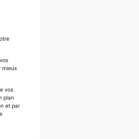
otre
 vos
r mieux
de vos
n plan
on et par
de