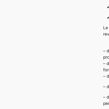
✔ 
✔ 
Le
rev
– d
pr
– d
for
– 
– d
– d
pe