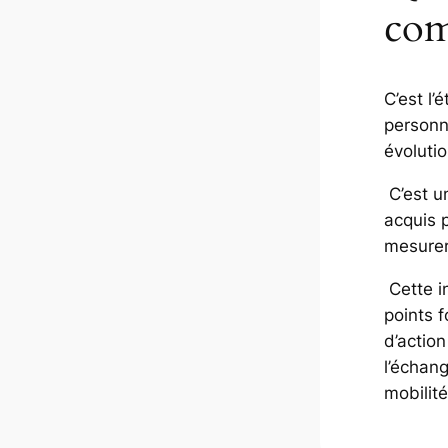
com
C’est l’
personne
évolutio
C’est un
acquis 
mesurer 
Cette i
points f
d’action
l’échang
mobilit